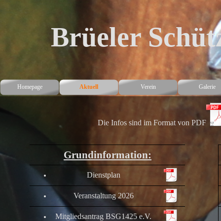
Brüeler Schütz
Homepage
Aktuell
Verein
Galerie
Die Infos sind im Format von PDF
Grundinformation:
Dienstplan
Veranstaltung 2026
Mitgliedsantrag BSG1425 e.V.